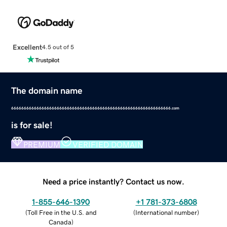
Excellent
4.5 out of 5
The domain name
666666666666666666666666666666666666666666666666666666666666666.com
is for sale!
PREMIUM
VERIFIED DOMAIN
Need a price instantly? Contact us now.
1-855-646-1390
+1 781-373-6808
(
Toll Free in the U.S. and
(
International number
)
Canada
)