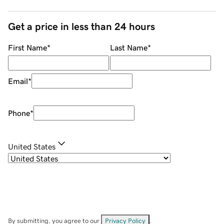
Get a price in less than 24 hours
First Name
*
Last Name
*
Email
*
Phone
*
United States
By submitting, you agree to our
Privacy Policy
.